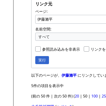
リンク元
ページ:
名前空間:
すべて
参照読み込みを非表示
リンクを
実行
以下のページが、
伊藤瀨平
にリンクしていま
5件の項目を表示中
(
前の 50 件
|
次の 50 件
) (
20
|
50
|
100
|
25