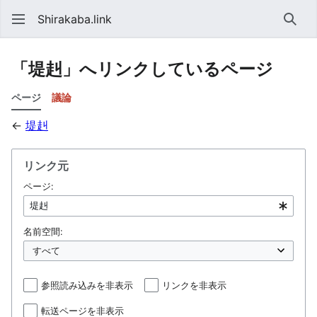
Shirakaba.link
検索
「堤赳」へリンクしているページ
ページ
議論
←
堤赳
リンク元
ページ:
名前空間:
参照読み込みを非表示
リンクを非表示
転送ページを非表示