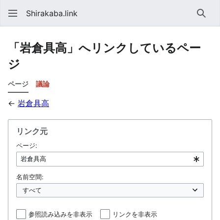
Shirakaba.link
検索
「岩倉具高」へリンクしているペー
ジ
ページ
議論
←
岩倉具高
リンク元
ページ:
名前空間:
参照読み込みを非表示
リンクを非表示