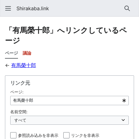
Shirakaba.link
検索
「有馬榮十郎」へリンクしているペ
ージ
ページ
議論
←
有馬榮十郎
リンク元
ページ:
名前空間:
参照読み込みを非表示
リンクを非表示