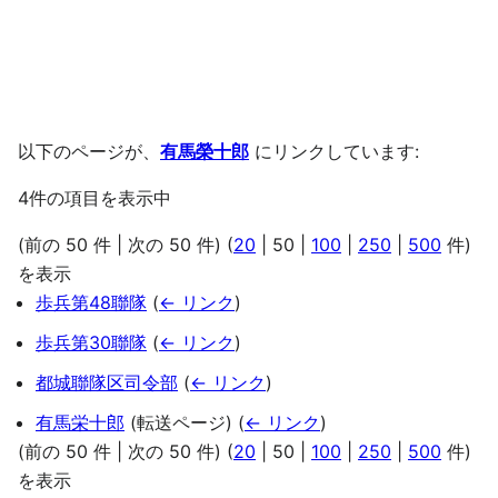
以下のページが、
有馬榮十郎
にリンクしています:
4件の項目を表示中
(
前の 50 件
|
次の 50 件
) (
20
|
50
|
100
|
250
|
500
件)
を表示
歩兵第48聯隊
(
← リンク
)
歩兵第30聯隊
(
← リンク
)
都城聯隊区司令部
(
← リンク
)
有馬栄十郎
(転送ページ)
(
← リンク
)
(
前の 50 件
|
次の 50 件
) (
20
|
50
|
100
|
250
|
500
件)
を表示