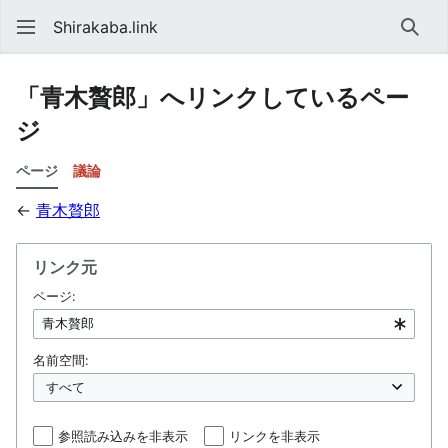
Shirakaba.link
検索
「青木贅郎」へリンクしているペー
ジ
ページ
議論
←
青木贅郎
リンク元
ページ:
名前空間:
参照読み込みを非表示
リンクを非表示