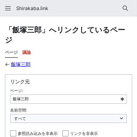
Shirakaba.link
検索
「飯塚三郎」へリンクしているペー
ジ
ページ
議論
←
飯塚三郎
リンク元
ページ:
名前空間:
参照読み込みを非表示
リンクを非表示