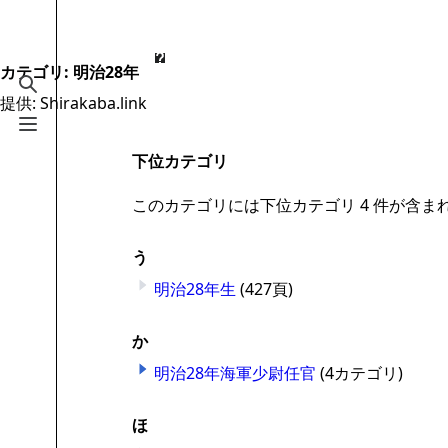
Jump to content
2.6万
19.5万
16
2005
Shirakaba.link
カテゴリ
:
明治28年
検索を切り替える
提供: Shirakaba.link
案内
メニューを切り替える
メインページ
下位カテゴリ
最近の更新
このカテゴリには下位カテゴリ 4 件が含ま
おまかせ表示
う
MediaWiki についてのヘルプ
明治28年生
(427頁)
特別ページ
ファイルをアップロード
か
明治28年海軍少尉任官
(4カテゴリ)
ほ