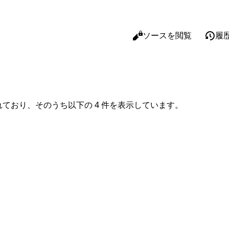
閲覧
ソースを閲覧
履
表示
リンク
関連ペ
れており、そのうち以下の 4 件を表示しています。
印刷用
この版
ページ
短縮URL