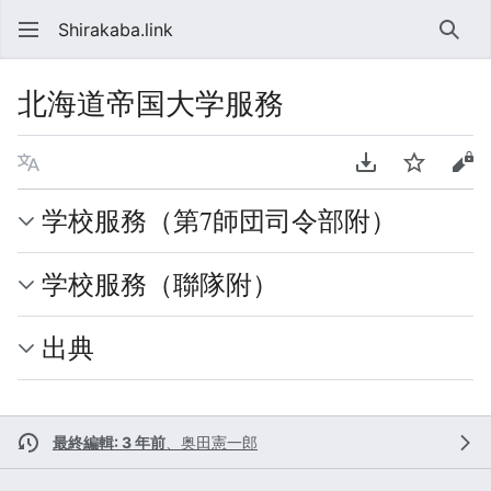
Shirakaba.link
検索
北海道帝国大学服務
言語
PDFをダウンロ
ウォッチ
ソ
学校服務（第7師団司令部附）
学校服務（聯隊附）
出典
最終編輯: 3 年前
、
奥田憲一郎