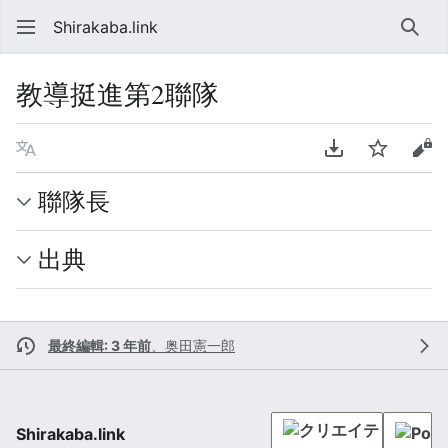
Shirakaba.link
検索
教導挺進第2聯隊
言語
PDFをダウンロ
ウォッチ
ソ
聯隊長
出典
最終編輯: 3 年前
、
奥田憲一郎
Shirakaba.link