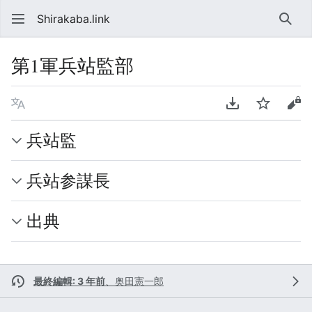
Shirakaba.link
検索
第1軍兵站監部
言語
PDFをダウンロ
ウォッチ
ソ
兵站監
兵站参謀長
出典
最終編輯: 3 年前
、
奥田憲一郎