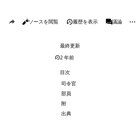
このページを共有
その
閲覧
ソースを閲覧
履歴を表示
ページ
議論
表示
associated-p
最終更新
リンク元
Alt J
関連ページの更新状況
Alt K
2 年前
印刷用バージョン
Alt P
目次
この版への固定リンク
司令官
ページ情報
部員
このページを引用
附
短縮URLを取得する
出典