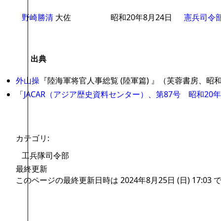
野崎勝清
大佐
昭和20年8月24日
憲兵司令
出典
外山操
『陸海軍将官人事総覧 (陸軍篇) 』（芙蓉書房、昭和
「
JACAR（アジア歴史資料センター）、第87号 昭和2
カテゴリ
:
工兵隊司令部
最終更新
このページの最終更新日時は 2024年8月25日 (日) 17:03 