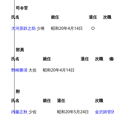
司令官
氏名
就任
退任
次職
大河原鉄之助
少将
昭和20年4月14日
○
部員
氏名
就任
退任
次職
備
野崎勝清
大佐
昭和20年4月14日
附
氏名
就任
退任
次職
内藤正秋
少佐
昭和20年5月24日
金沢師管