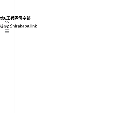
Jump to content
2.6万
19.5万
16
2006
Shirakaba.link
第6工兵隊司令部
検索を切り替える
提供: Shirakaba.link
案内
メニューを切り替える
メインページ
最近の更新
おまかせ表示
MediaWiki についてのヘルプ
特別ページ
ファイルをアップロード