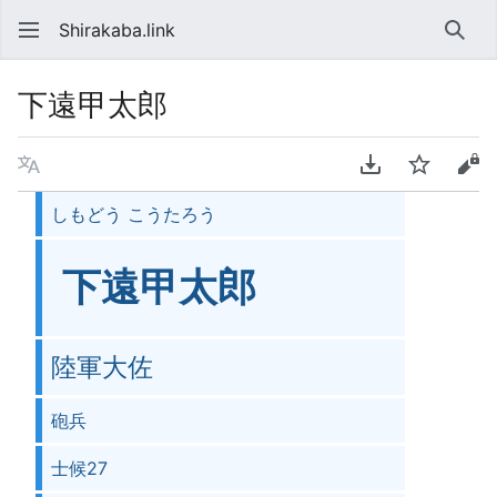
Shirakaba.link
検索
下遠甲太郎
言語
PDFをダウンロ
ウォッチ
ソ
しもどう こうたろう
下遠甲太郎
陸軍大佐
砲兵
士候27