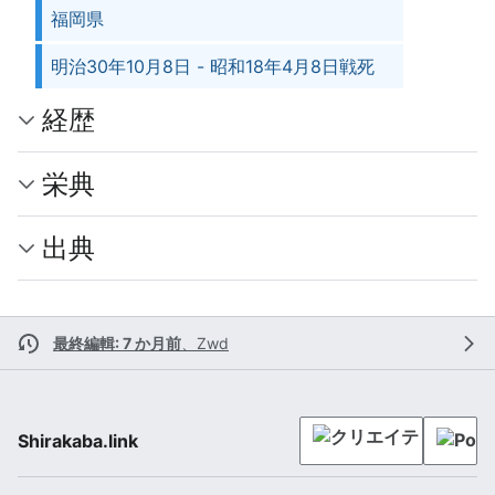
福岡県
明治30年10月8日 - 昭和18年4月8日戦死
経歴
栄典
出典
最終編輯: 7 か月前
、
Zwd
Shirakaba.link