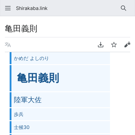
Shirakaba.link
検索
亀田義則
言語
PDFをダウンロ
ウォッチ
ソ
かめだ よしのり
亀田義則
陸軍大佐
歩兵
士候30