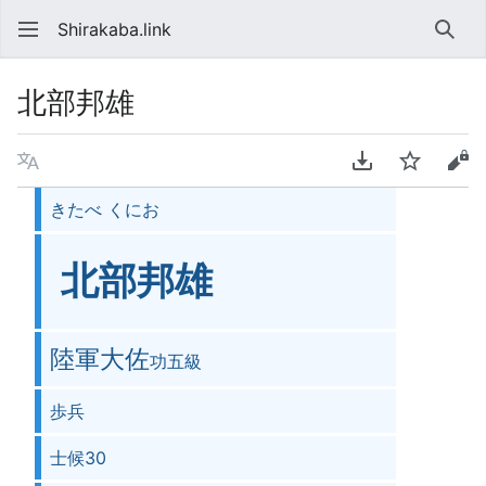
Shirakaba.link
検索
北部邦雄
言語
PDFをダウンロ
ウォッチ
ソ
きたべ くにお
北部邦雄
陸軍大佐
功五級
歩兵
士候30