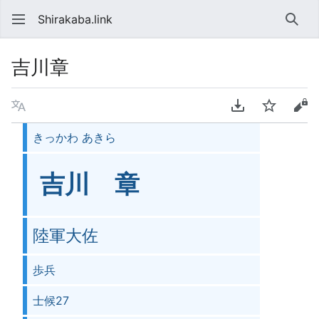
Shirakaba.link
検索
吉川章
言語
PDFをダウンロ
ウォッチ
ソ
きっかわ あきら
吉川 章
陸軍大佐
歩兵
士候27