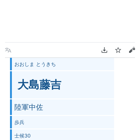
言語
PDFをダウンロ
ウォッチ
ソ
おおしま とうきち
大島藤吉
陸軍中佐
歩兵
士候30