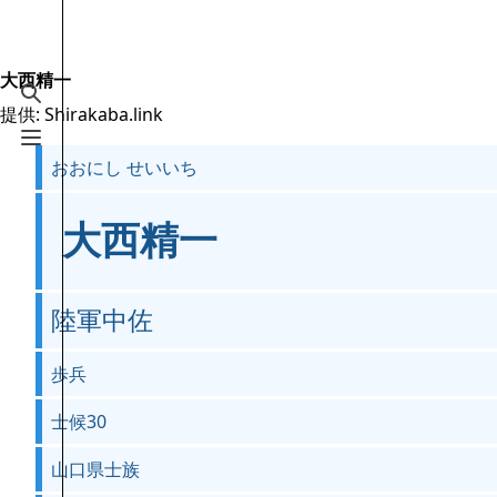
Jump to content
2.6万
19.5万
16
2005
Shirakaba.link
大西精一
検索を切り替える
提供: Shirakaba.link
案内
メニューを切り替える
おおにし せいいち
メインページ
最近の更新
大西精一
おまかせ表示
MediaWiki についてのヘルプ
陸軍中佐
特別ページ
歩兵
ファイルをアップロード
士候30
山口県士族