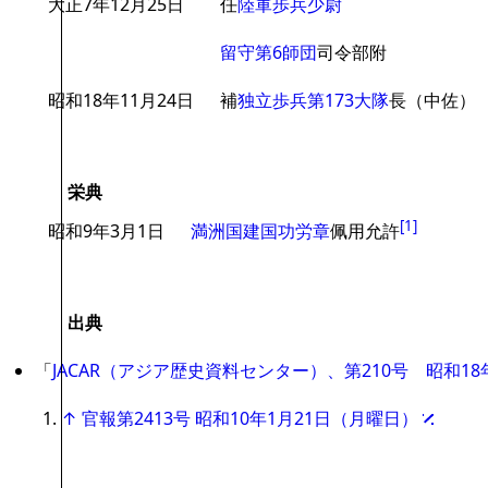
大正7年12月25日
任
陸軍歩兵少尉
留守第6師団
司令部附
昭和18年11月24日
補
独立歩兵第173大隊
長（中佐）
栄典
[
1
]
昭和9年3月1日
満洲国
建国功労章
佩用允許
出典
「
JACAR（アジア歴史資料センター）、第210号 昭和1
↑
官報第2413号 昭和10年1月21日（月曜日）