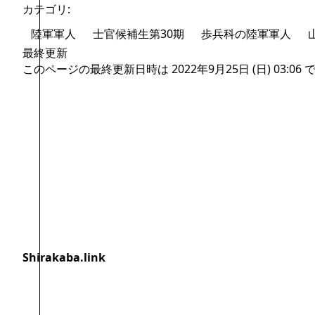
カテゴリ
:
陸軍軍人
士官候補生第30期
歩兵科の陸軍軍人
最終更新
このページの最終更新日時は 2022年9月25日 (日) 03:06 
ログインしていません
編集を行うと、IPアドレスが公
開されます。
Shirakaba.link
アカウント作成
個人設定メニューを切り替える