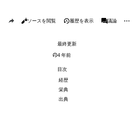
このページを共有
その
閲覧
ソースを閲覧
履歴を表示
ページ
議論
表示
associated-p
最終更新
リンク元
Alt J
関連ページの更新状況
Alt K
4 年前
印刷用バージョン
Alt P
目次
この版への固定リンク
経歴
ページ情報
栄典
このページを引用
出典
短縮URLを取得する