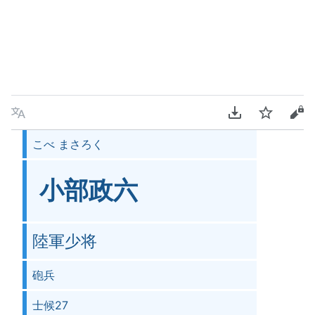
言語
PDFをダウンロ
ウォッチ
ソ
こべ まさろく
小部政六
陸軍少将
砲兵
士候27