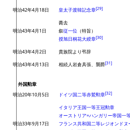
[
29
]
明治42年4月18日
皇太子渡韓記念章
薨去
明治43年4月1日
叙
従一位
（特旨）
[
30
]
授旭日桐花大綬章
明治43年4月2日
貴族院より弔辞
[
31
]
明治43年4月13日
相続人岩倉具張、襲爵
外国勲章
[
32
]
明治20年10月5日
ドイツ国
二等赤鷲勲章
イタリア王国
一等王冠勲章
オーストリア=ハンガリー帝国
一
明治33年9月17日
フランス共和国
二等レジオンドヌ