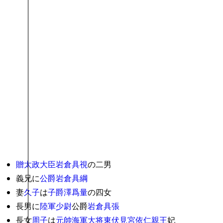
贈太政大臣
岩倉具視
の二男
義兄に
公爵
岩倉具綱
妻
久子
は
子爵
澤爲量
の四女
長男に
陸軍少尉
公爵
岩倉具張
長女
周子
は
元帥
海軍大将
東伏見宮依仁親王
妃