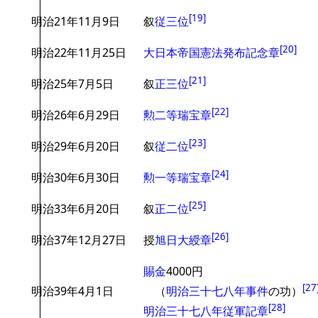
[
19
]
明治21年11月9日
叙
従三位
[
20
]
明治22年11月25日
大日本帝国憲法発布記念章
[
21
]
明治25年7月5日
叙
正三位
[
22
]
明治26年6月29日
勲二等瑞宝章
[
23
]
明治29年6月20日
叙
従二位
[
24
]
明治30年6月30日
勲一等瑞宝章
[
25
]
明治33年6月20日
叙
正二位
[
26
]
明治37年12月27日
授
旭日大綬章
賜金
4000円
[
27
明治39年4月1日
（
明治三十七八年事件
の功）
[
28
]
明治三十七八年従軍記章