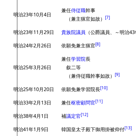
兼任
侍従職
幹事
明治23年10月4日
[
7
]
（兼主猟官如故）
明治23年11月29日
貴族院議員
（公爵議員、～明治43
[
8
]
明治24年2月26日
依願免兼主猟官
兼任
学習院
長
明治25年3月26日
叙二等
[
9
]
（兼侍従職幹事如故）
[
10
]
明治25年10月20日
依願免兼学習院長
[
11
]
明治33年2月13日
兼任
枢密顧問官
[
12
]
明治38年4月1日
補
議定官
[
13
]
明治41年1月9日
韓国皇太子殿下御用掛被仰付