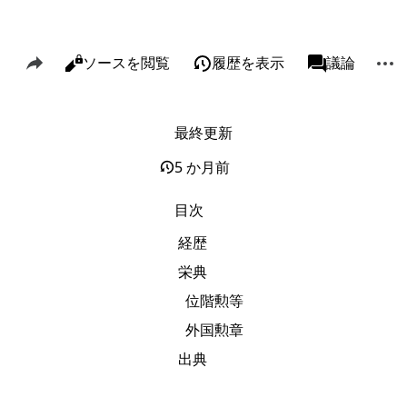
このページを共有
その
閲覧
ソースを閲覧
履歴を表示
ページ
議論
表示
associated-p
最終更新
リンク元
Alt J
関連ページの更新状況
Alt K
5 か月前
印刷用バージョン
Alt P
目次
この版への固定リンク
経歴
ページ情報
栄典
このページを引用
位階勲等
短縮URLを取得する
外国勲章
出典