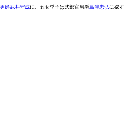
男爵
武井守成
に、五女季子は式部官男爵
島津忠弘
に嫁す