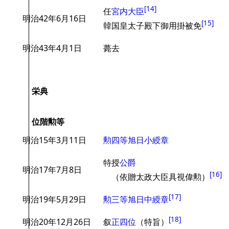
[
14
]
任
宮内大臣
明治42年6月16日
[
15
]
韓国皇太子殿下御用掛被免
明治43年4月1日
薨去
栄典
位階勲等
明治15年3月11日
勲四等旭日小綬章
特授
公爵
明治17年7月8日
[
16
]
（依贈太政大臣具視偉勲）
[
17
]
明治19年5月29日
勲三等旭日中綬章
[
18
]
明治20年12月26日
叙
正四位
（特旨）