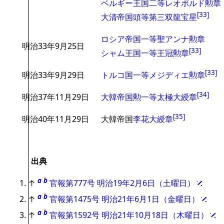
ベルギー王国
二等レオポルド勲章
[
33
]
大清帝国
頭等第三双龍宝星
ロシア帝国
一等聖アンナ勲章
明治33年9月25日
[
33
]
シャム王国
一等王冠勲章
[
33
]
明治33年9月29日
トルコ国
一等メジディエ勲章
[
34
]
明治37年11月29日
大韓帝国
勲一等太極大綬章
[
35
]
明治40年11月29日
大韓帝国
李花大綬章
出典
a
b
↑
官報第777号 明治19年2月6日（土曜日）
a
b
↑
官報第1475号 明治21年6月1日（金曜日）
a
b
↑
官報第1592号 明治21年10月18日（木曜日）