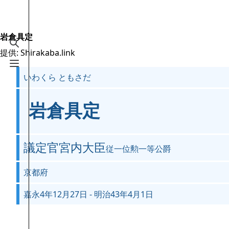
Jump to content
2.6万
19.5万
16
2005
Shirakaba.link
岩倉具定
検索を切り替える
提供: Shirakaba.link
案内
メニューを切り替える
いわくら ともさだ
メインページ
最近の更新
岩倉具定
おまかせ表示
MediaWiki についてのヘルプ
議定官宮内大臣
従一位勲一等公爵
特別ページ
京都府
ファイルをアップロード
嘉永4年12月27日 - 明治43年4月1日