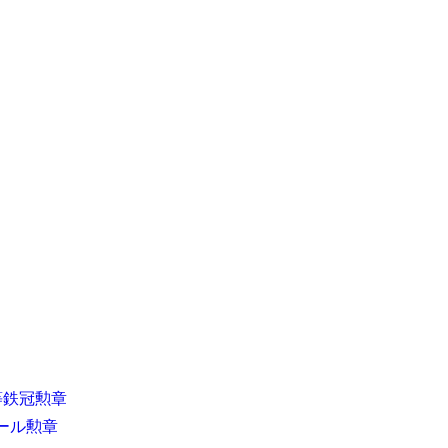
等鉄冠勲章
ール勲章