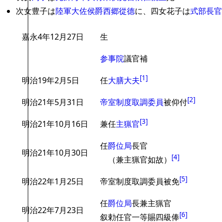
次女豊子は
陸軍大佐
侯爵
西郷從德
に、四女花子は
式部長官
嘉永4年12月27日
生
参事院
議官補
[
1
]
明治19年2月5日
任
大膳大夫
[
2
]
明治21年5月31日
帝室制度取調委員
被仰付
[
3
]
明治21年10月16日
兼任
主猟官
任
爵位局
長官
明治21年10月30日
[
4
]
（兼主猟官如故）
[
5
]
明治22年1月25日
帝室制度取調委員被免
任
爵位局
長兼主猟官
明治22年7月23日
[
6
]
叙勅任官一等賜四級俸