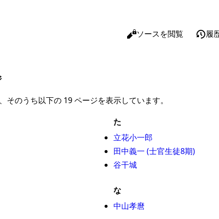
閲覧
ソースを閲覧
履
表示
リンク
ジ
関連ペ
、そのうち以下の 19 ページを表示しています。
印刷用
た
この版
立花小一郎
ページ
田中義一 (士官生徒8期)
短縮URL
谷干城
な
中山孝麿