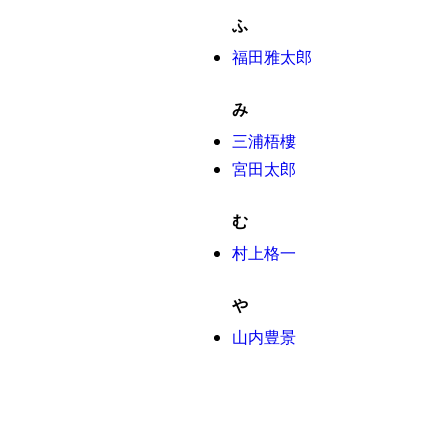
ふ
福田雅太郎
み
三浦梧樓
宮田太郎
む
村上格一
や
山内豊景