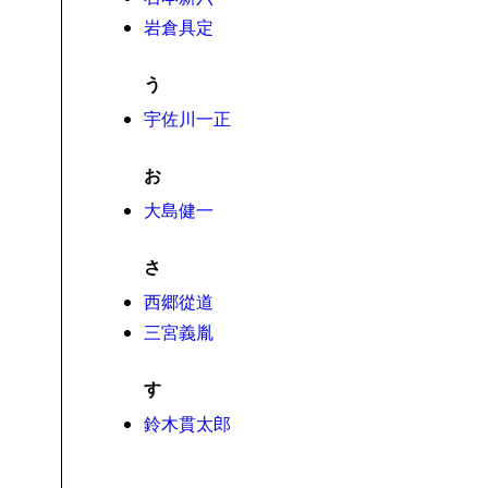
岩倉具定
う
宇佐川一正
お
大島健一
さ
西郷從道
三宮義胤
す
鈴木貫太郎