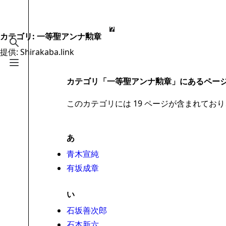
Jump to content
2.6万
19.5万
16
2005
Shirakaba.link
カテゴリ
:
一等聖アンナ勲章
検索を切り替える
提供: Shirakaba.link
案内
メニューを切り替える
メインページ
カテゴリ「一等聖アンナ勲章」にあるペー
最近の更新
このカテゴリには 19 ページが含まれており
おまかせ表示
MediaWiki についてのヘルプ
あ
特別ページ
青木宣純
有坂成章
ファイルをアップロード
い
石坂善次郎
石本新六