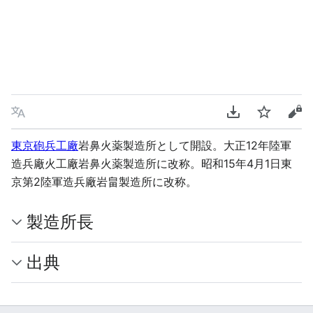
言語
PDFをダウンロ
ウォッチ
ソ
東京砲兵工廠
岩鼻火薬製造所として開設。大正12年陸軍
造兵廠火工廠岩鼻火薬製造所に改称。昭和15年4月1日東
京第2陸軍造兵廠岩畠製造所に改称。
製造所長
出典