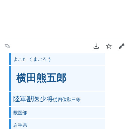
言語
PDFをダウンロ
ウォッチ
ソ
よこた くまごろう
横田熊五郎
陸軍獣医少将
従四位勲三等
獣医部
岩手県