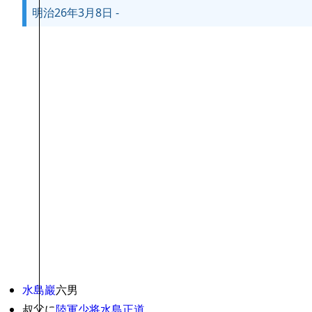
明治26年3月8日 -
水島巖
六男
叔父に
陸軍少将
水島正道