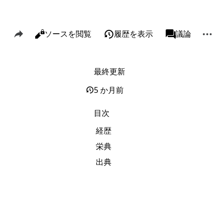
このページを共有
その
閲覧
ソースを閲覧
履歴を表示
ページ
議論
表示
associated-p
最終更新
リンク元
Alt J
関連ページの更新状況
Alt K
5 か月前
印刷用バージョン
Alt P
目次
この版への固定リンク
経歴
ページ情報
栄典
このページを引用
出典
短縮URLを取得する