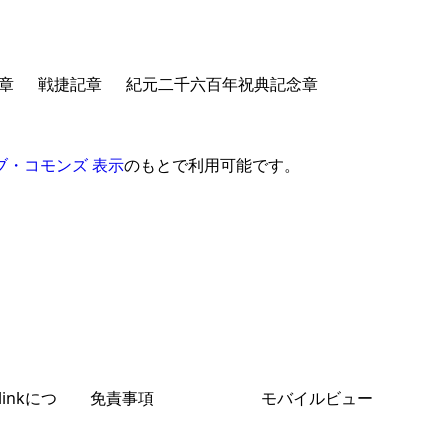
章
戦捷記章
紀元二千六百年祝典記念章
ブ・コモンズ 表示
のもとで利用可能です。
.linkにつ
免責事項
モバイルビュー