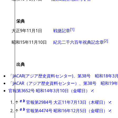
栄典
[
1
]
大正9年11月1日
戦捷記章
[
2
]
昭和15年11月10日
紀元二千六百年祝典記念章
出典
「
JACAR(アジア歴史資料センター)、第38号 昭和18年
「
JACAR（アジア歴史資料センター）、第38号 昭和19
官報第3652号 昭和14年3月10日（金曜日）
a
b
↑
官報第2984号 大正11年7月13日（木曜日）
a
b
↑
官報第4474号 昭和16年12月5日（金曜日）