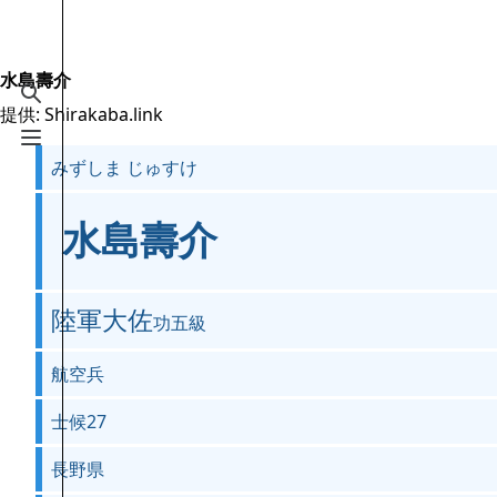
Jump to content
2.6万
19.5万
16
2005
Shirakaba.link
水島壽介
検索を切り替える
提供: Shirakaba.link
案内
メニューを切り替える
みずしま じゅすけ
メインページ
最近の更新
水島壽介
おまかせ表示
MediaWiki についてのヘルプ
陸軍大佐
功五級
特別ページ
航空兵
ファイルをアップロード
士候27
長野県