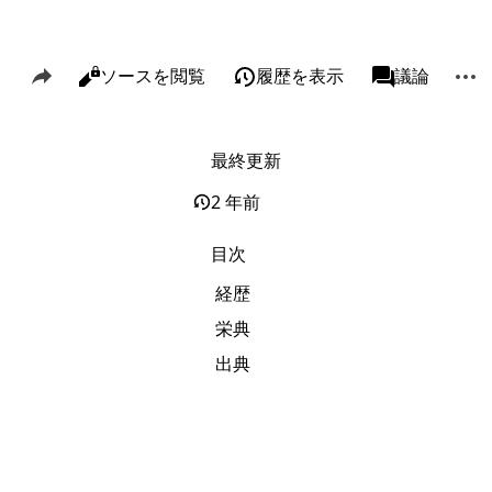
このページを共有
その
閲覧
ソースを閲覧
履歴を表示
ページ
議論
表示
associated-p
最終更新
リンク元
Alt J
関連ページの更新状況
Alt K
2 年前
印刷用バージョン
Alt P
目次
この版への固定リンク
経歴
ページ情報
栄典
このページを引用
出典
短縮URLを取得する