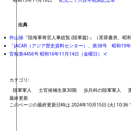
昭和15年11月10日
紀元二千六百年祝典記念章
出典
外山操
『陸海軍将官人事総覧 (陸軍篇) 』（芙蓉書房、昭和
「
JACAR（アジア歴史資料センター）、第38号 昭和19
官報第4456号 昭和16年11月14日（金曜日）
カテゴリ
:
陸軍軍人
士官候補生第30期
歩兵科の陸軍軍人
最終更新
このページの最終更新日時は 2024年10月15日 (火) 10:36