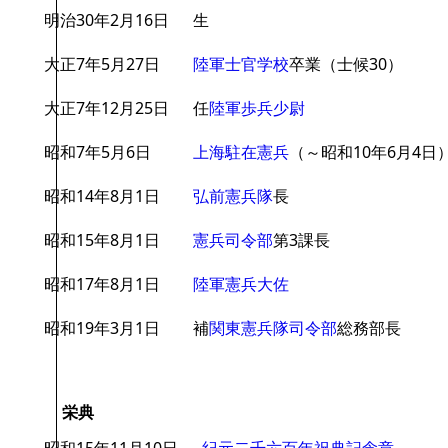
明治30年2月16日
生
大正7年5月27日
陸軍士官学校
卒業（士候30）
大正7年12月25日
任
陸軍歩兵少尉
昭和7年5月6日
上海駐在憲兵
（～昭和10年6月4日
昭和14年8月1日
弘前憲兵隊
長
昭和15年8月1日
憲兵司令部
第3課長
昭和17年8月1日
陸軍憲兵大佐
昭和19年3月1日
補
関東憲兵隊司令部
総務部長
栄典