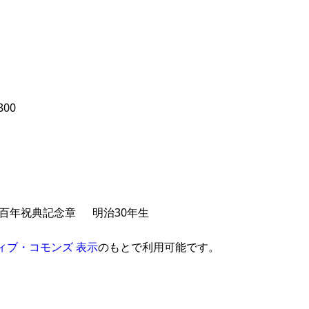
800
百年祝典記念章
明治30年生
ィブ・コモンズ 表示
のもとで利用可能です。