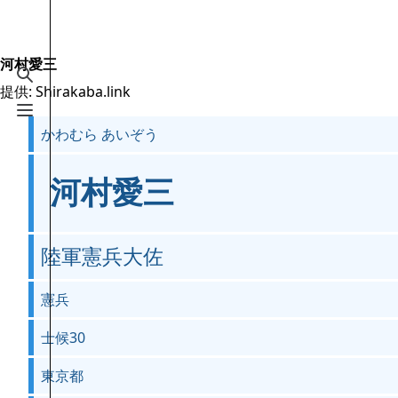
Jump to content
2.6万
19.5万
16
2005
Shirakaba.link
河村愛三
検索を切り替える
提供: Shirakaba.link
案内
メニューを切り替える
かわむら あいぞう
メインページ
最近の更新
河村愛三
おまかせ表示
MediaWiki についてのヘルプ
陸軍憲兵大佐
特別ページ
憲兵
ファイルをアップロード
士候30
東京都