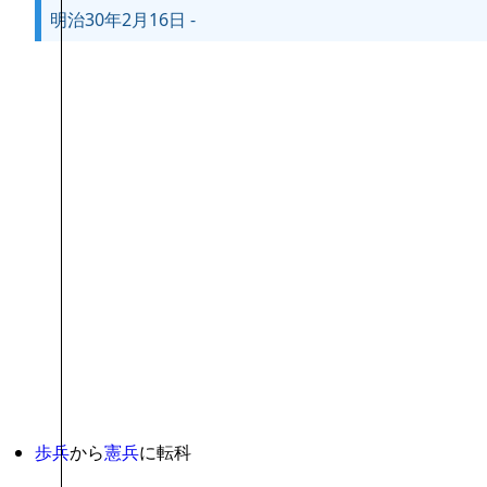
明治30年2月16日 -
歩兵
から
憲兵
に転科