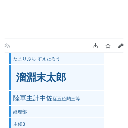
言語
PDFをダウンロ
ウォッチ
ソ
たまりぶち すえたろう
溜淵末太郎
陸軍主計中佐
従五位勲三等
経理部
主候3