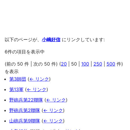
以下のページが、
小嶋好信
にリンクしています:
6件の項目を表示中
(
前の 50 件
|
次の 50 件
) (
20
|
50
|
100
|
250
|
500
件)
を表示
第3師団
(
← リンク
)
第13軍
(
← リンク
)
野砲兵第22聯隊
(
← リンク
)
野砲兵第2聯隊
(
← リンク
)
山砲兵第9聯隊
(
← リンク
)