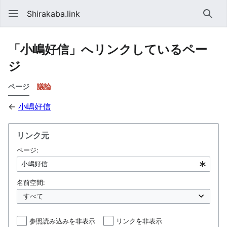
Shirakaba.link
検索
「小嶋好信」へリンクしているペー
ジ
ページ
議論
←
小嶋好信
リンク元
ページ:
名前空間:
参照読み込みを非表示
リンクを非表示