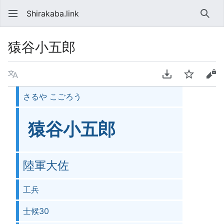
Shirakaba.link
検索
猿谷小五郎
言語
PDFをダウンロ
ウォッチ
ソ
さるや こごろう
猿谷小五郎
陸軍大佐
工兵
士候30