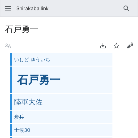
Shirakaba.link
検索
石戸勇一
言語
PDFをダウンロ
ウォッチ
ソ
いしど ゆういち
石戸勇一
陸軍大佐
歩兵
士候30