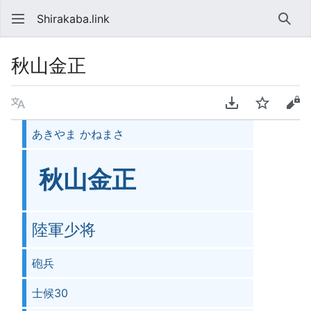
Shirakaba.link
検索
秋山金正
言語
PDFをダウンロ
ウォッチ
ソ
あきやま かねまさ
秋山金正
陸軍少将
砲兵
士候30