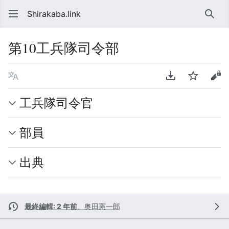
Shirakaba.link
検索
第10工兵隊司令部
言語
PDFをダウンロ
ウォッチ
ソ
工兵隊司令官
部員
出典
最終編輯: 2 年前
、
奥田憲一郎