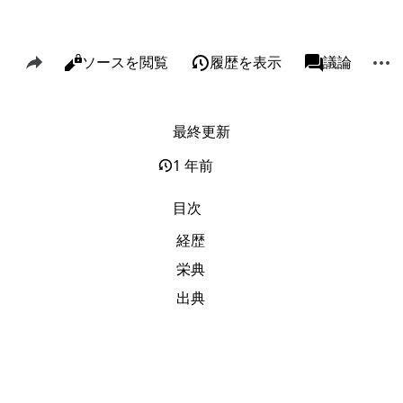
このページを共有
その
閲覧
ソースを閲覧
履歴を表示
ページ
議論
表示
associated-p
最終更新
リンク元
Alt J
関連ページの更新状況
Alt K
1 年前
印刷用バージョン
Alt P
目次
この版への固定リンク
経歴
ページ情報
栄典
このページを引用
出典
短縮URLを取得する