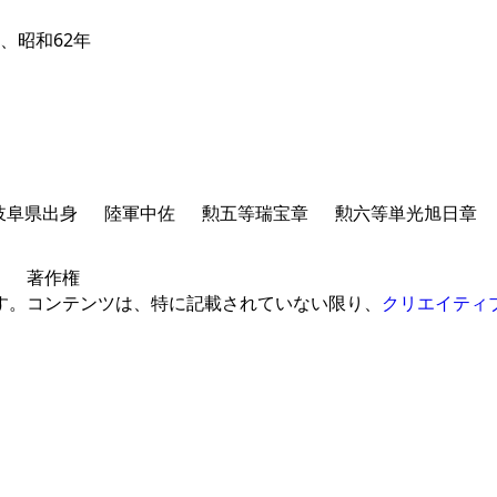
、昭和62年
岐阜県出身
陸軍中佐
勲五等瑞宝章
勲六等単光旭日章
著作権
です。
コンテンツは、特に記載されていない限り、
クリエイティ