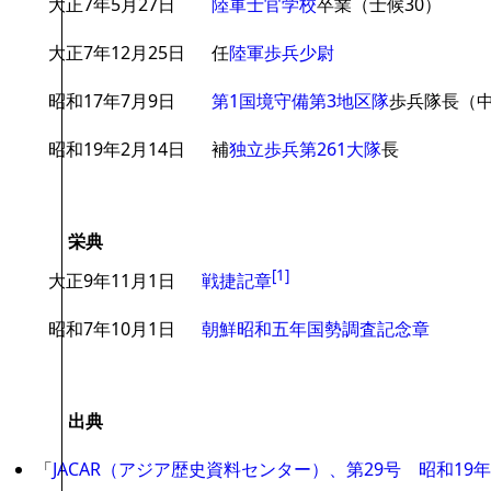
大正7年5月27日
陸軍士官学校
卒業（士候30）
大正7年12月25日
任
陸軍歩兵少尉
昭和17年7月9日
第1国境守備第3地区隊
歩兵隊長（
昭和19年2月14日
補
独立歩兵第261大隊
長
栄典
[
1
]
大正9年11月1日
戦捷記章
昭和7年10月1日
朝鮮昭和五年国勢調査記念章
出典
「
JACAR（アジア歴史資料センター）、第29号 昭和1