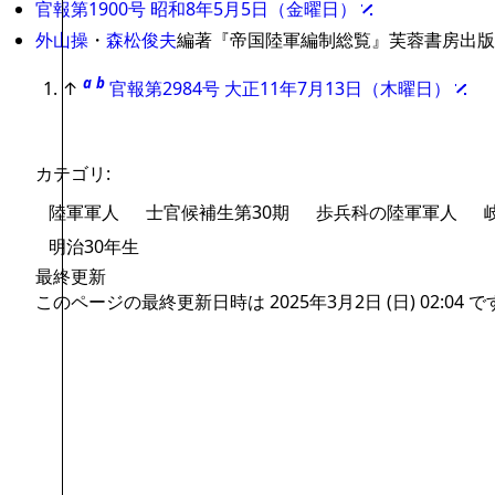
官報第1900号 昭和8年5月5日（金曜日）
外山操
・
森松俊夫
編著『帝国陸軍編制総覧』芙蓉書房出版
a
b
↑
官報第2984号 大正11年7月13日（木曜日）
カテゴリ
:
陸軍軍人
士官候補生第30期
歩兵科の陸軍軍人
明治30年生
最終更新
このページの最終更新日時は 2025年3月2日 (日) 02:04 