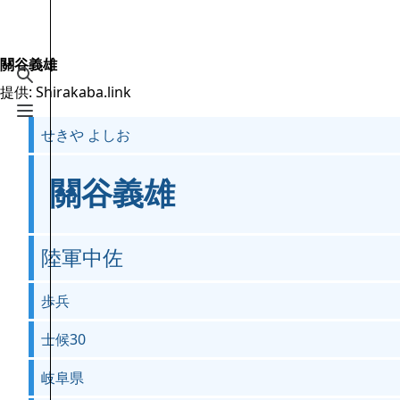
Jump to content
2.6万
19.5万
16
2005
Shirakaba.link
關谷義雄
検索を切り替える
提供: Shirakaba.link
案内
メニューを切り替える
せきや よしお
メインページ
最近の更新
關谷義雄
おまかせ表示
MediaWiki についてのヘルプ
陸軍中佐
特別ページ
歩兵
ファイルをアップロード
士候30
岐阜県