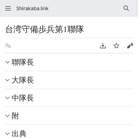
Shirakaba.link
検索
台湾守備歩兵第1聯隊
言語
PDFをダウンロ
ウォッチ
ソ
聯隊長
大隊長
中隊長
附
出典