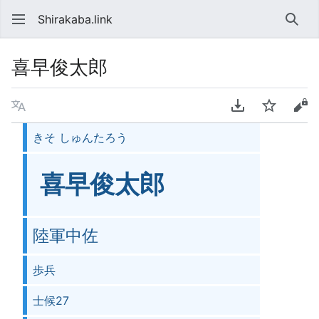
Shirakaba.link
検索
喜早俊太郎
言語
PDFをダウンロ
ウォッチ
ソ
きそ しゅんたろう
喜早俊太郎
陸軍中佐
歩兵
士候27