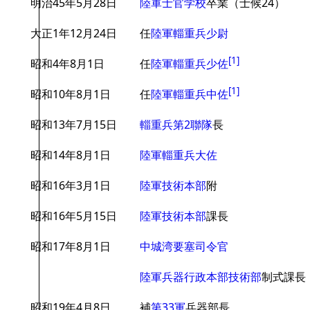
明治45年5月28日
陸軍士官学校
卒業（士候24）
大正1年12月24日
任
陸軍輜重兵少尉
[
1
]
昭和4年8月1日
任
陸軍輜重兵少佐
[
1
]
昭和10年8月1日
任
陸軍輜重兵中佐
昭和13年7月15日
輜重兵第2聯隊
長
昭和14年8月1日
陸軍輜重兵大佐
昭和16年3月1日
陸軍技術本部
附
昭和16年5月15日
陸軍技術本部
課長
昭和17年8月1日
中城湾要塞司令官
陸軍兵器行政本部技術部
制式課長
昭和19年4月8日
補
第33軍
兵器部長