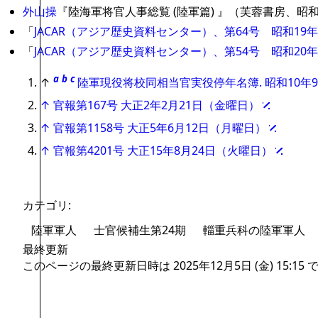
外山操
『陸海軍将官人事総覧 (陸軍篇) 』（芙蓉書房、昭和
「
JACAR（アジア歴史資料センター）、第64号 昭和1
「
JACAR（アジア歴史資料センター）、第54号 昭和2
a
b
c
↑
陸軍現役将校同相当官実役停年名簿. 昭和10年
↑
官報第167号 大正2年2月21日（金曜日）
↑
官報第1158号 大正5年6月12日（月曜日）
↑
官報第4201号 大正15年8月24日（火曜日）
カテゴリ
:
陸軍軍人
士官候補生第24期
輜重兵科の陸軍軍人
最終更新
このページの最終更新日時は 2025年12月5日 (金) 15:15 