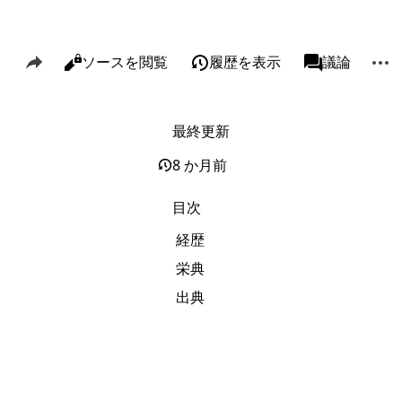
このページを共有
その
閲覧
ソースを閲覧
履歴を表示
ページ
議論
表示
associated-p
最終更新
リンク元
Alt J
関連ページの更新状況
Alt K
8 か月前
印刷用バージョン
Alt P
目次
この版への固定リンク
経歴
ページ情報
栄典
このページを引用
出典
短縮URLを取得する