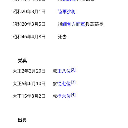
昭和20年3月1日
陸軍少将
昭和20年3月5日
補
緬甸方面軍
兵器部長
昭和46年4月8日
死去
栄典
[
2
]
大正2年2月20日
叙
正八位
[
3
]
大正5年6月10日
叙
従七位
[
4
]
大正15年8月2日
叙
従六位
出典