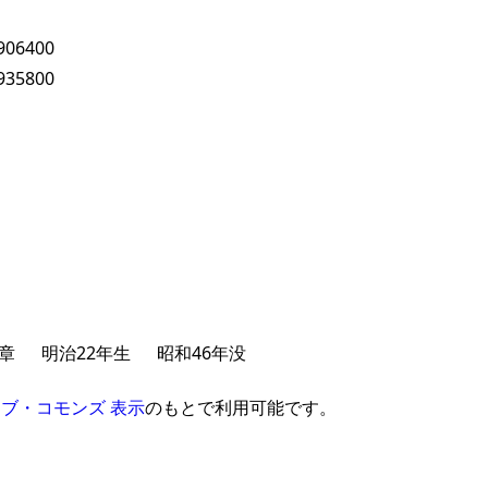
906400
935800
章
明治22年生
昭和46年没
ブ・コモンズ 表示
のもとで利用可能です。