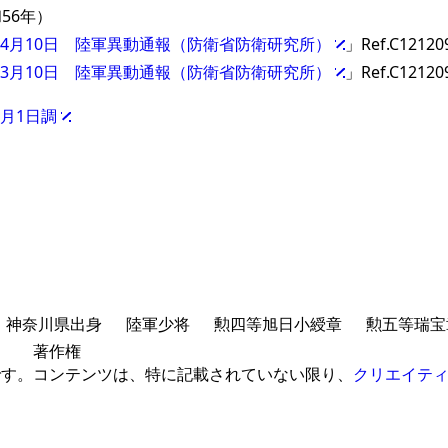
56年）
9年4月10日 陸軍異動通報（防衛省防衛研究所）
」Ref.C12120
0年3月10日 陸軍異動通報（防衛省防衛研究所）
」Ref.C12120
9月1日調
神奈川県出身
陸軍少将
勲四等旭日小綬章
勲五等瑞宝
著作権
です。
コンテンツは、特に記載されていない限り、
クリエイティ