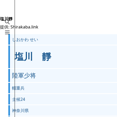
Jump to content
2.6万
19.5万
16
2005
Shirakaba.link
塩川靜
検索を切り替える
提供: Shirakaba.link
案内
メニューを切り替える
しおかわ せい
メインページ
最近の更新
塩川 靜
おまかせ表示
MediaWiki についてのヘルプ
陸軍少将
特別ページ
輜重兵
ファイルをアップロード
士候24
神奈川県