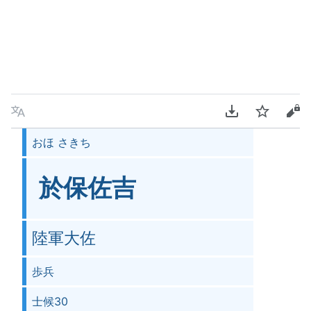
言語
PDFをダウンロ
ウォッチ
ソ
おほ さきち
於保佐吉
陸軍大佐
歩兵
士候30