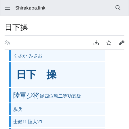
Shirakaba.link
検索
日下操
言語
PDFをダウンロ
ウォッチ
ソ
くさか みさお
日下 操
陸軍少将
従四位勲二等功五級
歩兵
士候11 陸大21