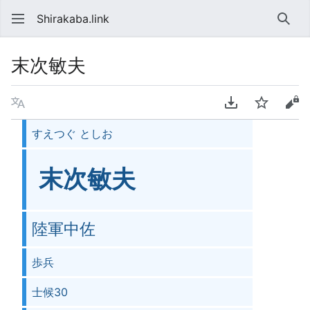
Shirakaba.link
検索
末次敏夫
言語
PDFをダウンロ
ウォッチ
ソ
すえつぐ としお
末次敏夫
陸軍中佐
歩兵
士候30