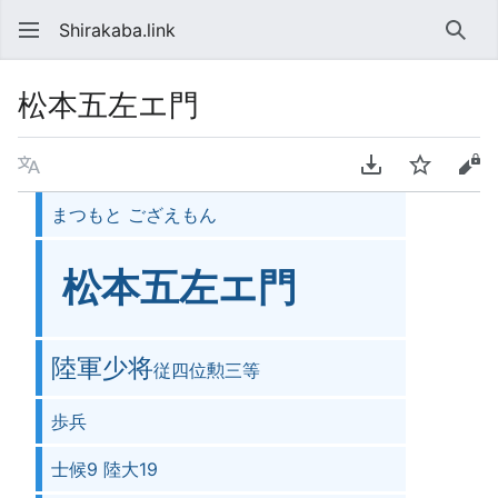
Shirakaba.link
検索
松本五左エ門
言語
PDFをダウンロ
ウォッチ
ソ
まつもと ござえもん
松󠄁本五左エ門
陸軍少将
従四位勲三等
歩兵
士候9 陸大19