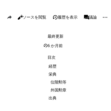
このページを共有
その
閲覧
ソースを閲覧
履歴を表示
ページ
議論
表示
associated-p
最終更新
リンク元
Alt J
関連ページの更新状況
Alt K
6 か月前
印刷用バージョン
Alt P
目次
この版への固定リンク
経歴
ページ情報
栄典
このページを引用
位階勲等
短縮URLを取得する
外国勲章
出典