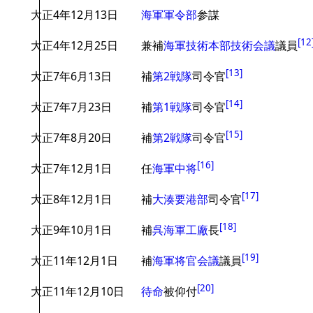
大正4年12月13日
海軍軍令部
参謀
[
12
大正4年12月25日
兼補
海軍技術本部技術会議
議員
[
13
]
大正7年6月13日
補
第2戦隊
司令官
[
14
]
大正7年7月23日
補
第1戦隊
司令官
[
15
]
大正7年8月20日
補
第2戦隊
司令官
[
16
]
大正7年12月1日
任
海軍中将
[
17
]
大正8年12月1日
補
大湊要港部
司令官
[
18
]
大正9年10月1日
補
呉海軍工廠
長
[
19
]
大正11年12月1日
補
海軍将官会議
議員
[
20
]
大正11年12月10日
待命
被仰付