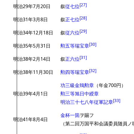
[
27
]
明治29年7月20日
叙
従七位
[
28
]
明治31年3月8日
叙
正七位
[
29
]
明治34年12月18日
叙
従六位
[
30
]
明治35年5月31日
勲五等瑞宝章
[
31
]
明治38年2月14日
叙
正六位
[
32
]
明治38年11月30日
勲四等瑞宝章
功三級金鵄勲章
（年金700円）
明治39年4月1日
勲三等旭日中綬章
[
33
]
明治三十七八年従軍記章
金杯一箇
ヲ賜フ
明治41年8月4日
（第二回万国平和会議委員随員ノ