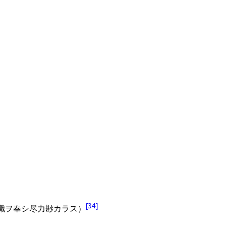
[
34
]
職ヲ奉シ尽力尠カラス）