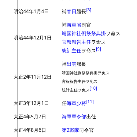
[
8
]
明治44年1月4日
補
春日
艦長
補
海軍省
副官
靖国神社例祭祭典掛
ヲ命ス
明治44年12月1日
官報報告主任
ヲ命ス
[
9
]
統計主任
ヲ命ス
補
出雲
艦長
靖国神社例祭祭典掛ヲ免ス
大正2年11月12日
官報報告主任ヲ免ス
[
10
]
統計主任ヲ免ス
[
11
]
大正3年12月1日
任
海軍少将
大正4年5月7日
海軍軍令部
出仕
大正4年8月6日
第2戦隊
司令官