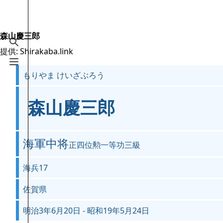
Jump to content
2.6万
19.5万
16
2005
Shirakaba.link
森山慶三郎
検索を切り替える
提供: Shirakaba.link
案内
メニューを切り替える
もりやま けいざぶろう
メインページ
最近の更新
森山慶三郎
おまかせ表示
MediaWiki についてのヘルプ
海軍中将
正四位勲一等功三級
特別ページ
海兵17
ファイルをアップロード
佐賀県
明治3年6月20日 - 昭和19年5月24日