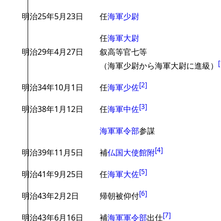
明治25年5月23日
任
海軍少尉
任
海軍大尉
明治29年4月27日
叙高等官七等
[
（海軍少尉から海軍大尉に進級）
[
2
]
明治34年10月1日
任
海軍少佐
[
3
]
明治38年1月12日
任
海軍中佐
海軍軍令部
参謀
[
4
]
明治39年11月5日
補
仏国大使館附
[
5
]
明治41年9月25日
任
海軍大佐
[
6
]
明治43年2月2日
帰朝被仰付
[
7
]
明治43年6月16日
補
海軍軍令部
出仕