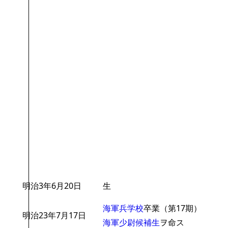
明治3年6月20日
生
海軍兵学校
卒業（第17期）
明治23年7月17日
海軍少尉候補生
ヲ命ス