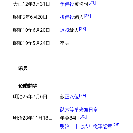
[
21
]
大正12年3月31日
予備役
被仰付
[
22
]
昭和5年6月20日
後備役
編入
[
23
]
昭和10年6月20日
退役
編入
昭和19年5月24日
卒去
栄典
位階勲等
[
24
]
明治25年7月6日
叙
正八位
勲六等単光旭日章
[
25
]
明治28年11月18日
年金84円
[
26
]
明治二十七八年従軍記章