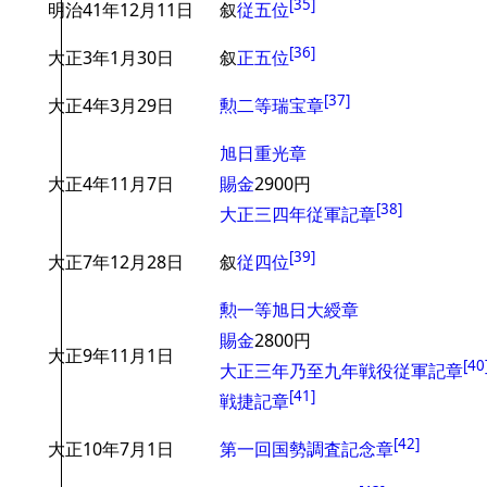
[
35
]
明治41年12月11日
叙
従五位
[
36
]
大正3年1月30日
叙
正五位
[
37
]
大正4年3月29日
勲二等瑞宝章
旭日重光章
大正4年11月7日
賜金
2900円
[
38
]
大正三四年従軍記章
[
39
]
大正7年12月28日
叙
従四位
勲一等旭日大綬章
賜金
2800円
大正9年11月1日
[
40
大正三年乃至九年戦役従軍記章
[
41
]
戦捷記章
[
42
]
大正10年7月1日
第一回国勢調査記念章