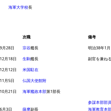
海軍大学校
長
次職
備考
9月28日
宗谷
艦長
明治38年1月
12月18日
生駒
艦長
副官を兼ね
12月12日
米国駐在
11月5日
仏国大使館附
10月21日
海軍艦政本部
第1部長
参謀本部部
6月3日
薩摩
副長
海軍教育本