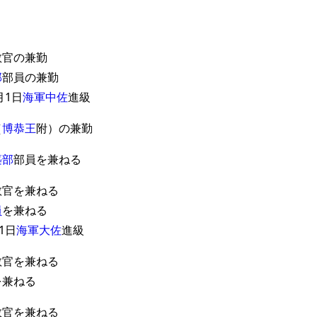
教官の兼勤
部
部員の兼勤
月1日
海軍中佐
進級
（
博恭王
附）の兼勤
築部
部員を兼ねる
教官を兼ねる
員
を兼ねる
1日
海軍大佐
進級
教官を兼ねる
を兼ねる
教官を兼ねる