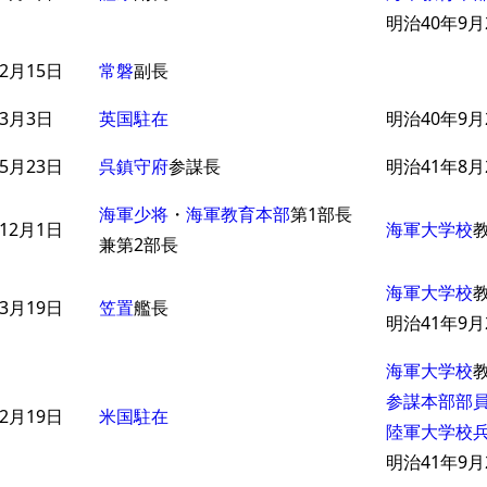
明治40年9月
2月15日
常磐
副長
3月3日
英国駐在
明治40年9月
5月23日
呉鎮守府
参謀長
明治41年8月
海軍少将
・
海軍教育本部
第1部長
12月1日
海軍大学校
兼第2部長
海軍大学校
3月19日
笠置
艦長
明治41年9月
海軍大学校
参謀本部部
2月19日
米国駐在
陸軍大学校
明治41年9月