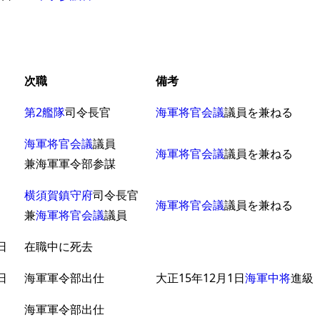
次職
備考
日
第2艦隊
司令長官
海軍将官会議
議員を兼ねる
海軍将官会議
議員
日
海軍将官会議
議員を兼ねる
兼海軍軍令部参謀
横須賀鎮守府
司令長官
日
海軍将官会議
議員を兼ねる
兼
海軍将官会議
議員
日
在職中に死去
日
海軍軍令部出仕
大正15年12月1日
海軍中将
進級
日
海軍軍令部出仕