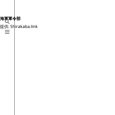
Jump to content
2.6万
19.5万
16
2005
Shirakaba.link
海軍軍令部
検索を切り替える
提供: Shirakaba.link
案内
メニューを切り替える
メインページ
最近の更新
おまかせ表示
MediaWiki についてのヘルプ
特別ページ
ファイルをアップロード