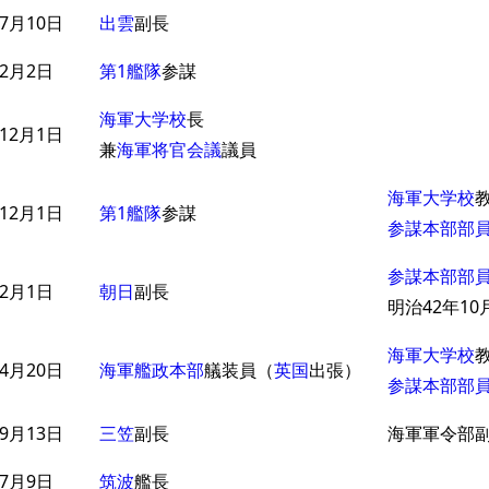
7月10日
出雲
副長
2月2日
第1艦隊
参謀
海軍大学校
長
12月1日
兼
海軍将官会議
議員
海軍大学校
12月1日
第1艦隊
参謀
参謀本部部
参謀本部部
2月1日
朝日
副長
明治42年10
海軍大学校
4月20日
海軍艦政本部
艤装員（
英国
出張）
参謀本部部
9月13日
三笠
副長
海軍軍令部
7月9日
筑波
艦長