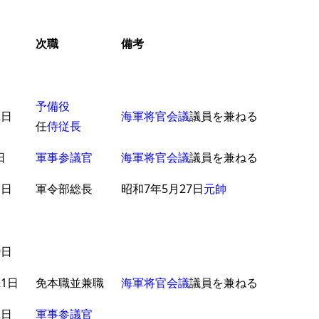
次職
備考
予備役
2日
海軍将官会議
議員を兼ねる
任
侍従長
日
軍事参議官
海軍将官会議
議員を兼ねる
1日
軍令部総長
昭和7年5月27日
元帥
9日
21日
免本職並兼職
海軍将官会議
議員を兼ねる
2日
軍事参議官