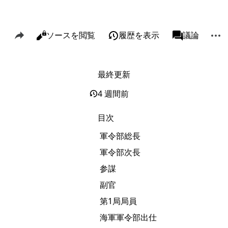
このページを共有
その
閲覧
ソースを閲覧
履歴を表示
ページ
議論
表示
associated-p
最終更新
リンク元
Alt J
関連ページの更新状況
Alt K
4 週間前
印刷用バージョン
Alt P
目次
この版への固定リンク
軍令部総長
ページ情報
軍令部次長
このページを引用
参謀
短縮URLを取得する
副官
第1局局員
海軍軍令部出仕