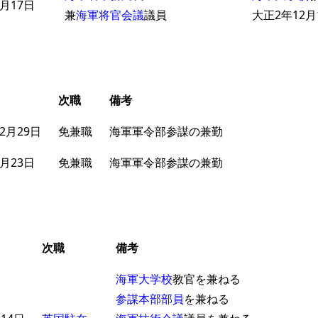
月17日
兼
海軍将官会議
議員
大正2年12月
次職
備考
2月29日
免兼職
海軍軍令部参謀の兼勤
月23日
免兼職
海軍軍令部参謀の兼勤
次職
備考
海軍大学校
教官を兼ねる
参謀本部部員
を兼ねる