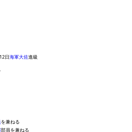
12日
海軍大佐
進級
る
員
を兼ねる
部
部員を兼ねる