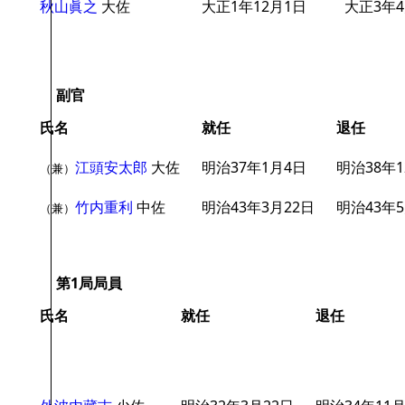
秋山眞之
大佐
大正1年12月1日
大正3年4
副官
氏名
就任
退任
江頭安太郎
大佐
明治37年1月4日
明治38年1
（兼）
竹内重利
中佐
明治43年3月22日
明治43年5
（兼）
第1局局員
氏名
就任
退任