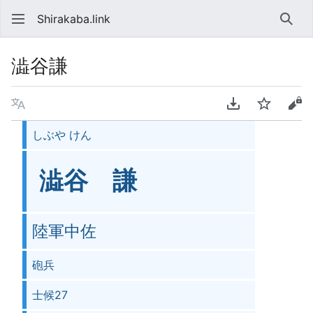
Shirakaba.link
検索
澁谷謙
言語
PDFをダウンロ
ウォッチ
ソ
しぶや けん
澁谷 謙
陸軍中佐
砲兵
士候27