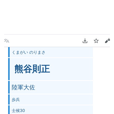
言語
PDFをダウンロ
ウォッチ
ソ
くまがい のりまさ
熊谷則正
陸軍大佐
歩兵
士候30