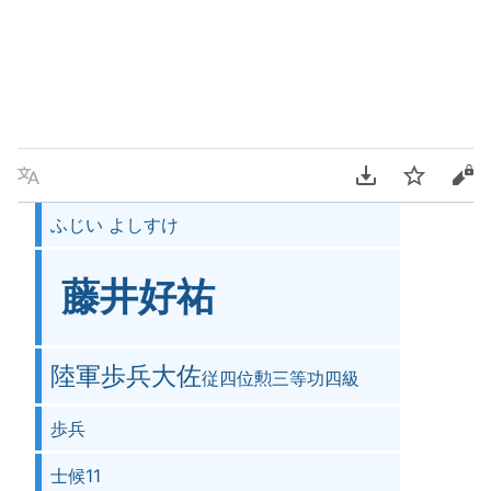
言語
PDFをダウンロ
ウォッチ
ソ
ふじい よしすけ
藤󠄁井好祐󠄀
陸軍歩兵大佐
従四位勲三等功四級
歩兵
士候11