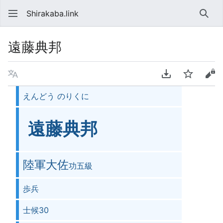
Shirakaba.link
検索
遠藤典邦
言語
PDFをダウンロ
ウォッチ
ソ
えんどう のりくに
遠藤典邦
陸軍大佐
功五級
歩兵
士候30