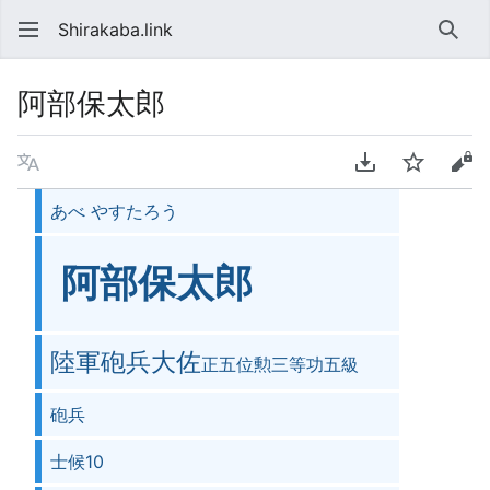
Shirakaba.link
検索
阿部保太郎
言語
PDFをダウンロ
ウォッチ
ソ
あべ やすたろう
阿部保太郎
陸軍砲兵大佐
正五位勲三等功五級
砲兵
士候10