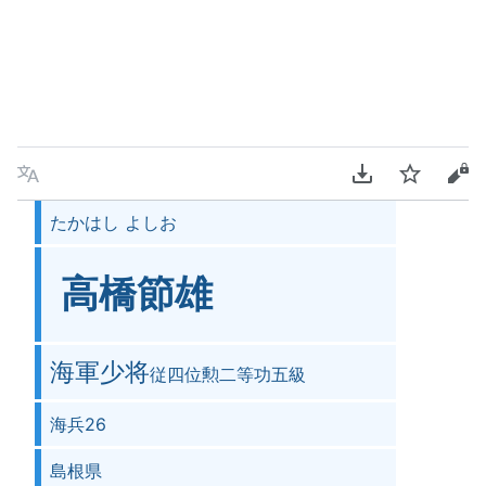
言語
PDFをダウンロ
ウォッチ
ソ
たかはし よしお
高橋節雄
海軍少将
従四位勲二等功五級
海兵26
島根県