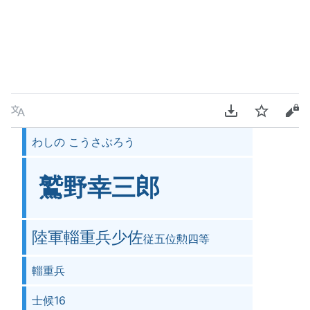
言語
PDFをダウンロ
ウォッチ
ソ
わしの こうさぶろう
鷲野幸三郎
陸軍輜重兵少佐
従五位勲四等
輜重兵
士候16