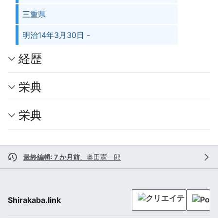
三重県
明治14年3月30日 -
経歴
栄典
栄典
最終編輯: 7 か月前
、
奥田憲一郎
Shirakaba.link