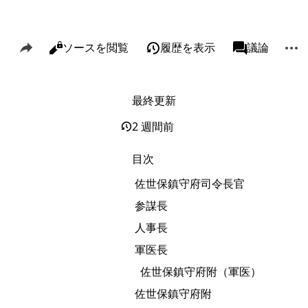
このページを共有
その
閲覧
ソースを閲覧
履歴を表示
ページ
議論
表示
associated-p
最終更新
リンク元
Alt J
関連ページの更新状況
Alt K
2 週間前
印刷用バージョン
Alt P
目次
この版への固定リンク
佐世保鎮守府司令長官
ページ情報
参謀長
このページを引用
人事長
短縮URLを取得する
軍医長
佐世保鎮守府附（軍医）
佐世保鎮守府附