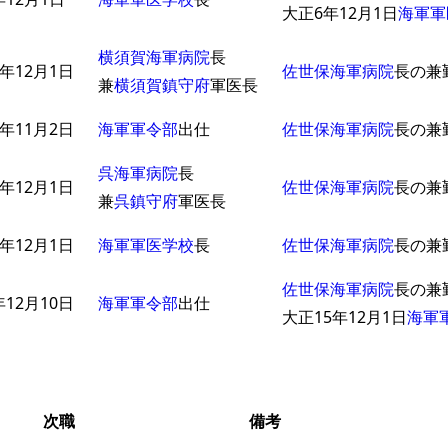
大正6年12月1日
海軍軍
横須賀海軍病院
長
年12月1日
佐世保海軍病院
長の兼
兼
横須賀鎮守府
軍医長
年11月2日
海軍軍令部
出仕
佐世保海軍病院
長の兼
呉海軍病院
長
年12月1日
佐世保海軍病院
長の兼
兼
呉鎮守府
軍医長
年12月1日
海軍軍医学校
長
佐世保海軍病院
長の兼
佐世保海軍病院
長の兼
12月10日
海軍軍令部
出仕
大正15年12月1日
海軍
次職
備考