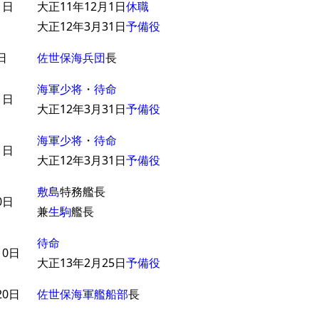
1日
大正11年12月1日
休職
大正12年3月31日
予備役
日
佐世保海兵団
長
海軍少将
・
待命
1日
大正12年3月31日
予備役
海軍少将
・
待命
1日
大正12年3月31日
予備役
敷島
特務艦長
0日
兼
生駒
艦長
待命
10日
大正13年2月25日
予備役
20日
佐世保海軍艦船部
長