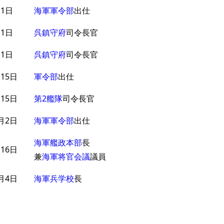
月1日
海軍軍令部
出仕
月1日
呉鎮守府
司令長官
月1日
呉鎮守府
司令長官
15日
軍令部
出仕
15日
第2艦隊
司令長官
月2日
海軍軍令部
出仕
海軍艦政本部
長
16日
兼
海軍将官会議
議員
月4日
海軍兵学校
長