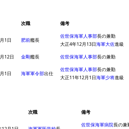
次職
備考
佐世保海軍人事部
長の兼勤
2月1日
肥前
艦長
大正4年12月13日
海軍大佐
進級
月12日
金剛
艦長
佐世保海軍人事部
長の兼勤
佐世保海軍人事部
長の兼勤
6月1日
海軍軍令部
出仕
大正11年12月1日
海軍少将
進級
次職
備考
佐世保海軍病院
長の兼
年12月1日
海軍軍医学校
長