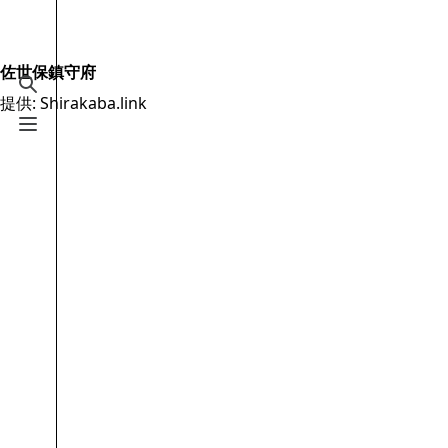
Jump to content
2.6万
19.5万
16
2005
Shirakaba.link
佐世保鎮守府
検索を切り替える
提供: Shirakaba.link
案内
メニューを切り替える
メインページ
最近の更新
おまかせ表示
MediaWiki についてのヘルプ
特別ページ
ファイルをアップロード