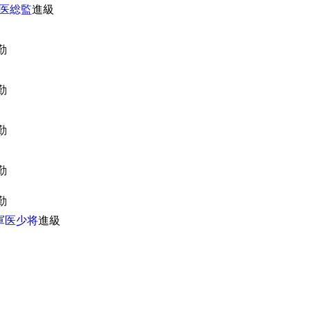
医総監
進級
勤
勤
勤
勤
勤
軍医少将
進級