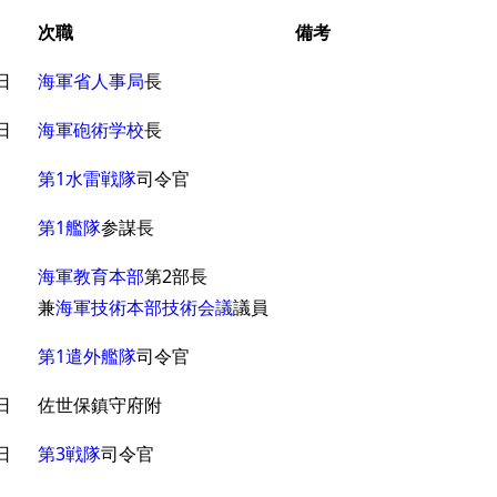
次職
備考
日
海軍省人事局
長
日
海軍砲術学校
長
日
第1水雷戦隊
司令官
日
第1艦隊
参謀長
海軍教育本部
第2部長
日
兼
海軍技術本部技術会議
議員
日
第1遣外艦隊
司令官
日
佐世保鎮守府附
日
第3戦隊
司令官