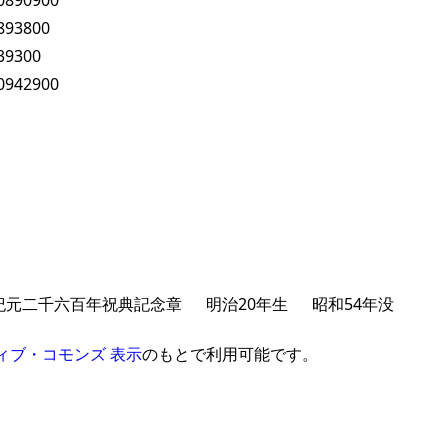
0890900
893800
39300
0942900
紀元二千六百年祝典記念章
明治20年生
昭和54年没
ィブ・コモンズ 表示
のもとで利用可能です。