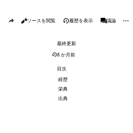
このページを共有
その
閲覧
ソースを閲覧
履歴を表示
ページ
議論
表示
associated-p
最終更新
リンク元
Alt J
関連ページの更新状況
Alt K
8 か月前
印刷用バージョン
Alt P
目次
この版への固定リンク
経歴
ページ情報
栄典
このページを引用
出典
短縮URLを取得する