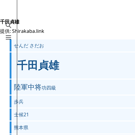
Jump to content
2.6万
19.5万
16
2005
Shirakaba.link
千田貞雄
検索を切り替える
提供: Shirakaba.link
案内
メニューを切り替える
せんだ さだお
メインページ
最近の更新
千田貞雄
おまかせ表示
MediaWiki についてのヘルプ
陸軍中将
功四級
特別ページ
歩兵
ファイルをアップロード
士候21
熊本県