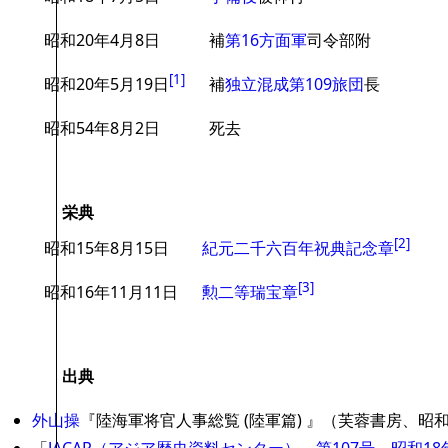
昭和20年4月8日
補
第16方面軍
司令部附
[
1
]
昭和20年5月19日
補
独立混成第109旅団
長
昭和54年8月2日
死去
栄典
[
2
]
昭和15年8月15日
紀元二千六百年祝典記念章
[
3
]
昭和16年11月11日
勲二等瑞宝章
出典
外山操
『陸海軍将官人事総覧 (陸軍篇) 』（芙蓉書房、昭和