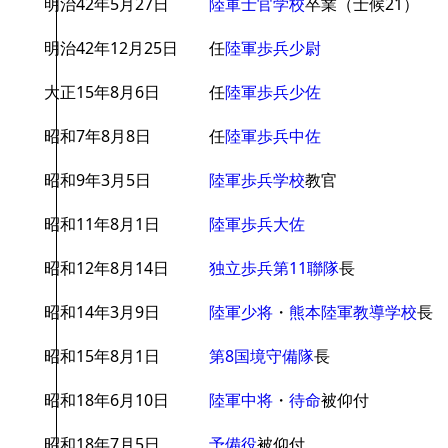
明治42年5月27日
陸軍士官学校
卒業（士候21）
明治42年12月25日
任
陸軍歩兵少尉
大正15年8月6日
任
陸軍歩兵少佐
昭和7年8月8日
任
陸軍歩兵中佐
昭和9年3月5日
陸軍歩兵学校
教官
昭和11年8月1日
陸軍歩兵大佐
昭和12年8月14日
独立歩兵第11聯隊
長
昭和14年3月9日
陸軍少将
・
熊本陸軍教導学校
長
昭和15年8月1日
第8国境守備隊
長
昭和18年6月10日
陸軍中将
・
待命
被仰付
昭和18年7月5日
予備役
被仰付