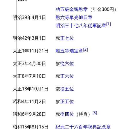
功五級金鵄勲章
（年金300円）
明治39年4月1日
勲六等単光旭日章
[
1
]
明治三十七八年従軍記章
明治42年3月1日
叙
正七位
[
2
]
大正1年11月21日
勲五等瑞宝章
大正3年4月30日
叙
従六位
大正8年7月10日
叙
正六位
大正13年10月1日
叙
従五位
昭和4年11月2日
叙
正五位
[
3
]
昭和6年9月28日
叙
従四位
（特旨）
昭和15年8月15日
紀元二千六百年祝典記念章