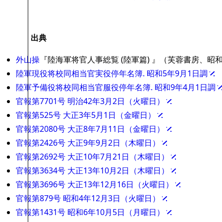
出典
外山操
『陸海軍将官人事総覧 (陸軍篇) 』（芙蓉書房、昭和
陸軍現役将校同相当官実役停年名簿. 昭和5年9月1日調
陸軍予備役将校同相当官服役停年名簿. 昭和9年4月1日調
官報第7701号 明治42年3月2日（火曜日）
官報第525号 大正3年5月1日（金曜日）
官報第2080号 大正8年7月11日（金曜日）
官報第2426号 大正9年9月2日（木曜日）
官報第2692号 大正10年7月21日（木曜日）
官報第3634号 大正13年10月2日（木曜日）
官報第3696号 大正13年12月16日（火曜日）
官報第879号 昭和4年12月3日（火曜日）
官報第1431号 昭和6年10月5日（月曜日）