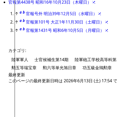
官報第4438号 昭和16年10月23日（木曜日）
a
b
↑
官報号外 明治39年12月5日（水曜日）
a
b
↑
官報第101号 大正1年11月30日（土曜日）
a
b
↑
官報第1431号 昭和6年10月5日（月曜日）
カテゴリ
:
陸軍軍人
士官候補生第14期
陸軍砲工学校高等科第
勲五等瑞宝章
勲六等単光旭日章
功五級金鵄勲章
最終更新
このページの最終更新日時は 2026年6月13日 (土) 17:54 