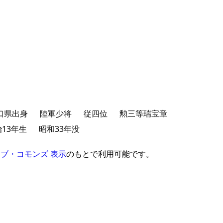
口県出身
陸軍少将
従四位
勲三等瑞宝章
13年生
昭和33年没
ブ・コモンズ 表示
のもとで利用可能です。